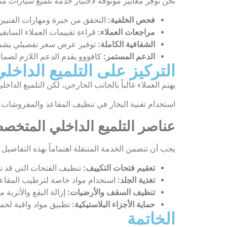
نحن نوفر معايير موثوقة لاختيار خدمة تلميع سيارات مت
فحص الخلفية:
التحقق من خبرة ومهارات الفنيين 
مراجعات العملاء:
قراءة تقييمات العملاء السابق
الشفافية الكاملة:
توفير عرض سعر تفصيلي يشمل
الدعم المستمر:
كافووو يقدم الدعم اللازم لضما
التركيز على التلميع الداخل
يهتم العملاء غالباً بالجانب الخارجي، لكن التلميع الداخل
استخدام تقنية البخار في تنظيف المقاعد والمفروشات ك
عناصر التلميع الداخلي المتخ
يجب أن تتضمن الخدمة المتنقلة اهتماماً بهذه التفاصيل ا
تعقيم فتحات التكييف:
تنظيف الفتحات التي قد تتر
تغذية الجلد:
استخدام مواد خاصة لترطيب المقاعد 
تنظيف السقف والأرضيات:
إزالة البقع والأتربة
حماية الأجزاء البلاستيكية:
تطبيق مواد واقية لحم
الخاتمة