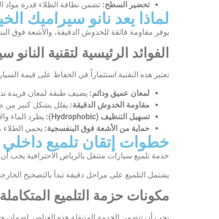
تحضير السطح:
تضمن نظافة الطلاء قدرة مواد الت
لماذا يعد نانو سيراميك الخي
يوفر مقاومة فائقة للخدوش الدقيقة، والأشعة فوق البن
الفوائد الرئيسية لتقنية النانو س
تعتبر هذه التقنية استثماراً في الحفاظ على قيمة السيار
لمعان عميق ودائم:
يضيف طبقة لمعان فريدة تدو
مقاومة الخدوش الدقيقة:
يقلل بشكل كبير من ظ
تسهيل التنظيف (Hydrophobic):
يطرد الماء وال
حماية من الأشعة فوق البنفسجية:
يحمي الطلاء م
خطوات إتقان تلميع داخلي
خدمة تلميع سيارات متنقل بالرياض الاحترافية يجب أ
يشتمل التلميع على مراحل دقيقة تبدأ بالتصحيح الخارجي
مكونات حزمة التلميع المتكاملة
يجب أن تتضمن الخدمة المتنقلة هذه العناصر لضمان جو