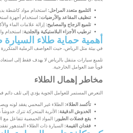
التلميع متعدد المراحل:
استخدام مواد كاشطة بدرج
تنظيف المقاعد والأرضيات:
استخدام أجهزة استخل
تلميع الزجاج والمصابيح:
إزالة علامات الماء وال
ترطيب الأجزاء البلاستيكية والجلدية:
استخدام واق
أهمية حماية طلاء السيارة 
في بيئة مثل الرياض، حيث العواصف الرملية المتكررة و
تلميع سيارات متنقل بالرياض لا يهدف فقط إلى استعادة ا
قوياً ضد العوامل الخارجية.
مخاطر إهمال الطلاء
التعرض المستمر للعوامل الجوية يؤدي إلى تلف دائم في
تأكسد الطلاء:
الطلاء غير المحمي يفقد لونه ويصبح
الخدوش الدقيقة:
الأتربة المتحركة تترك خدوشاً دقي
بقع فضلات الطيور:
المواد الحمضية تتفاعل مع الط
فقدان القيمة:
السيارة ذات الطلاء المتدهور تفقد جز