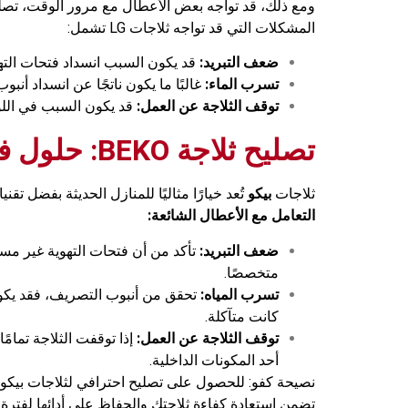
المشكلات التي قد تواجه ثلاجات LG تشمل:
ضعف التبريد:
قد يكون السبب انسداد فتحات التهوي
تسرب الماء:
غالبًا ما يكون ناتجًا عن انسداد أ
توقف الثلاجة عن العمل:
قد يكون السبب في اللوحة
تصليح ثلاجة BEKO: حلول فعالة للأعطال الشائعة
ثلاجات
بيكو
تُعد خيارًا مثاليًا للمنازل الحديثة بفضل تق
التعامل مع الأعطال الشائعة:
ضعف التبريد:
تأكد من أن فتحات التهوية غير مس
متخصصًا.
تسرب المياه:
تحقق من أنبوب التصريف، فقد يكون م
كانت متآكلة.
توقف الثلاجة عن العمل:
إذا توقفت الثلاجة تمام
أحد المكونات الداخلية.
نصيحة كفو: للحصول على تصليح احترافي لثلاجات بيكو، ي
تضمن استعادة كفاءة ثلاجتك والحفاظ على أدائها لفترة 