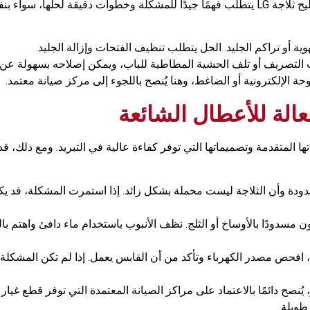
ومع ذلك، قد تواجه بعض الأعطال مع مرور الوقت، تصليح ثلاجة LG يتطلب فهمًا جيدًا للمشكلة 
ة أو تراكم الجليد. الحل يتطلب تنظيف الفتحات وإزالة الجليد.
نبوب التصريف أو تلف الحشية المطاطية للباب، ويمكن إصلاحه بسهولة عن
 الإلكترونية أو الضاغط، وهنا يُنصح باللجوء إلى مركز صيانة معتمد.
نياتها المتقدمة وتصميماتها التي توفر كفاءة عالية في التبريد. ومع ذلك،
دودة وأن الثلاجة ليست محملة بشكل زائد. إذا استمرت المشكلة، قد ي
سدودًا بالأوساخ أو الثلج. نظف الأنبوب باستخدام ماء دافئ واهتم بالح
ًا، افحص مصدر الكهرباء وتأكد من أن القابس يعمل. إذا لم تكن المشكلة 
ُنصح دائمًا بالاعتماد على مراكز الصيانة المعتمدة التي توفر قطع غي
طويلة.